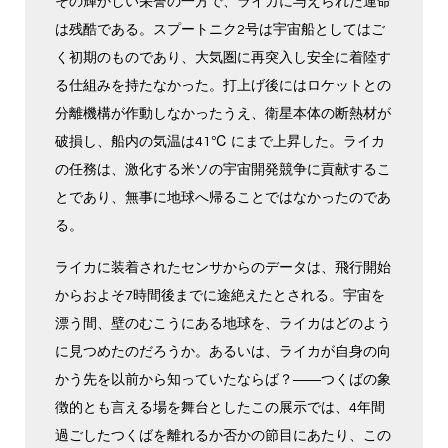
その輝かしい栄誉の一方で、ライカに与えられた運命
は残酷である。スプートニク2号は宇宙船としてはご
く初期のものであり、大気圏に再突入し安全に着陸す
る仕組みを持たなかった。打上げ後にはロケットとの
分離機構が作動しなかったうえ、衛星本体の断熱材が
破損し、船内の気温は41℃ にまで上昇した。ライカ
の任務は、激化する米ソの宇宙開発競争に貢献するこ
とであり、無事に地球へ帰ることではなかったのであ
る。
ライカに装着されたセンサからのデータは、飛行開始
からおよそ7時間後までに途絶えたとされる。宇宙を
漂う間、壁のむこうにある地球を、ライカはどのよう
に見つめたのだろうか。あるいは、ライカが自身の向
かう先を以前から知っていたならば？――つくばの象
徴的とも言える場を舞台としたこの展示では、4年間
過ごしたつくばを離れるか否かの節目にあたり、この