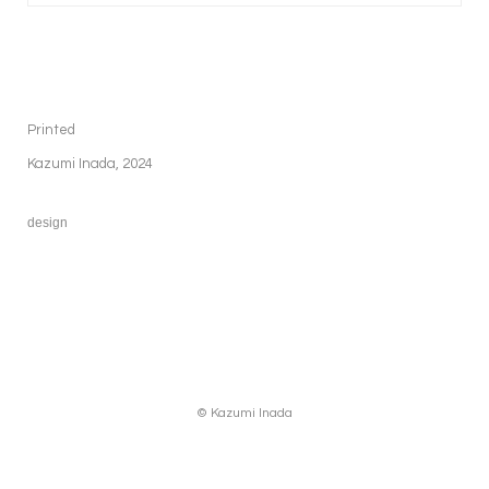
Printed
Kazumi Inada, 2024
design
© Kazumi Inada