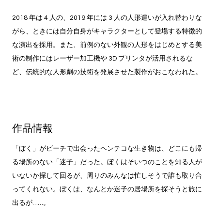
2018 年は 4 人の、2019 年には 3 人の人形遣いが入れ替わりな
がら、ときには自分自身がキャラクターとして登場する特徴的
な演出を採用。また、前例のない外観の人形をはじめとする美
術の制作にはレーザー加工機や 3D プリンタが活用されるな
ど、伝統的な人形劇の技術を発展させた製作がおこなわれた。
作品情報
「ぼく」がビーチで出会ったヘンテコな生き物は、どこにも帰
る場所のない「迷子」だった。ぼくはそいつのことを知る人が
いないか探して回るが、周りのみんなは忙しそうで誰も取り合
ってくれない。ぼくは、なんとか迷子の居場所を探そうと旅に
出るが……。