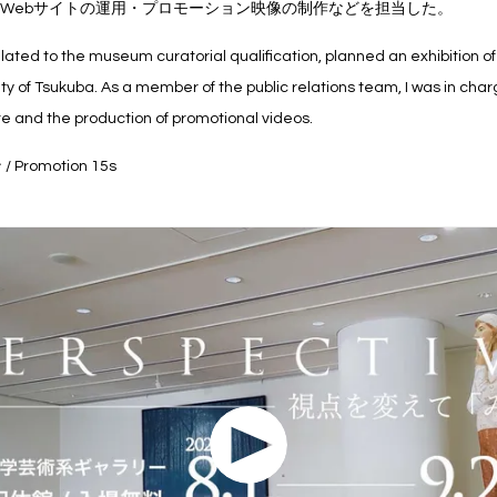
Webサイトの運用・プロモーション映像の制作などを担当した。
elated to the museum curatorial qualification, planned an exhibition of 
ity of Tsukuba. As a member of the public relations team, I was in char
ite and the production of promotional videos.
romotion 15s