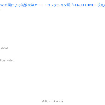
の企画による筑波大学アート・コレクション展『PERSPECTIVE－視
T
, 2022
tion
video
© Kazumi Inada