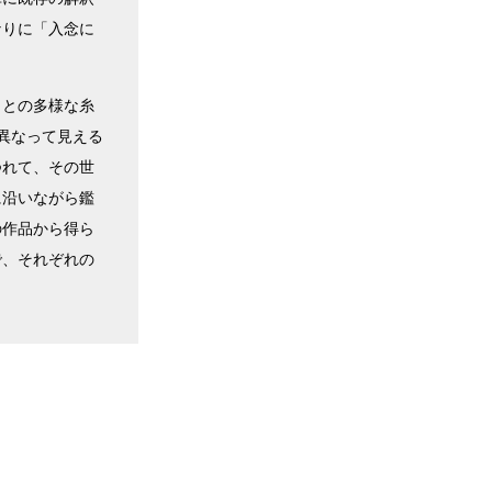
なりに「入念に
ことの多様な糸
異なって見える
つれて、その世
に沿いながら鑑
の作品から得ら
で、それぞれの