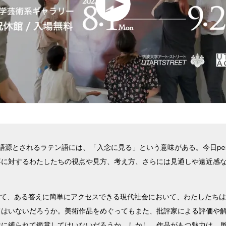
iveの語源とされるラテン語には、「入念に見る」という意味がある。今日persp
事に対するわたしたちの視点や見方、考え方、さらには見通しや遠近感
して、ある答えに簡単にアクセスできる現代社会において、わたしたち
てはいないだろうか。美術作品をめぐってもまた、批評家による評価や
けに縛られて鑑賞してはいないだろうか。しかし、作品がもつ魅力は、