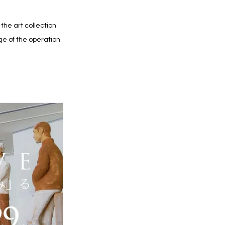
the art collection
ge of the operation