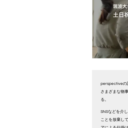
perspect
さまざまな物
る。
SNSなどを介
ことを放棄し
アによる仕掛