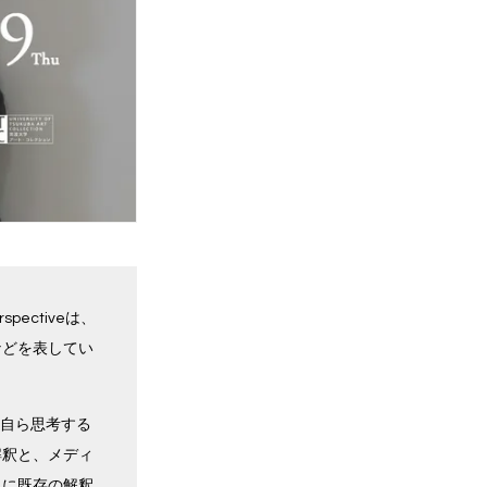
ectiveは、
などを表してい
は自ら思考する
解釈と、メディ
単に既存の解釈